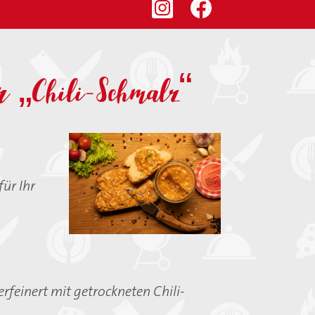
r „Chili-Schmalz“
ür Ihr
rfeinert mit getrockneten Chili-