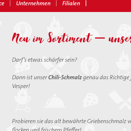
ce
Unternehmen
Filialen
Neu im Sortiment – unse
Darf’s etwas schärfer sein?
Dann ist unser
Chili-Schmalz
genau das Richtige f
Vesper!
Probieren sie das alt bewährte Griebenschmalz ve
flocken und frischem Pfeffer!