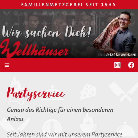
1935
FAMILIENMETZGEREI SEIT
Wochenangebote
Monatsangebote
Unser Unternehmen
Jetzt bewerben!
Zu den Filialen
Mittagstisch vom 10.08. – 14.08.2026
Rezepte
Partyservice
Partyservice
Snacks & Fingerfood
Genau das Richtige für einen besonderen
Vorspeisen
Anlass
Hauptgerichte
Vegetarisch & Desserts
Seit Jahren sind wir mit unserem Partyservice