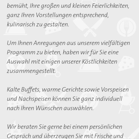
Kalte Buffets
bemüht, Ihre großen und kleinen Feierlichkeiten,
Grillparty
ganz Ihren Vorstellungen entsprechend,
Geschirr und Gläser
kulinarisch zu gestalten.
Service
Anfrage
Um Ihnen Anregungen aus unserem vielfältigen
Allgemeine Informationen
Programm zu bieten, haben wir für Sie eine
Auswahl mit einigen unserer Köstlichkeiten
Wir über uns
zusammengestellt.
Tradition
Lieferanten
Kalte Buffets, warme Gerichte sowie Vorspeisen
Qualität
und Nachspeisen können Sie ganz individuell
Stellenangebote
nach Ihren Wünschen auswählen.
Kontakt
Wir beraten Sie gerne bei einem persönlichen
Gespräch und überzeugen Sie mit Frische und