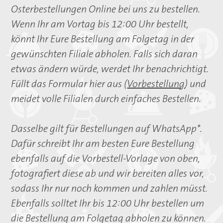
Kalte Buffets
Osterbestellungen Online bei uns zu bestellen.
Grillparty
Wenn Ihr am Vortag bis 12:00 Uhr bestellt,
Geschirr und Gläser
könnt Ihr Eure Bestellung am Folgetag in der
Service
gewünschten Filiale abholen. Falls sich daran
Anfrage
etwas ändern würde, werdet Ihr benachrichtigt.
Allgemeine Informationen
Füllt das Formular hier aus (
Vorbestellung
) und
meidet volle Filialen durch einfaches Bestellen.
Wir über uns
Tradition
Dasselbe gilt für Bestellungen auf WhatsApp*.
Lieferanten
Dafür schreibt Ihr am besten Eure Bestellung
Qualität
ebenfalls auf die Vorbestell-Vorlage von oben,
Stellenangebote
fotografiert diese ab und wir bereiten alles vor,
Kontakt
sodass Ihr nur noch kommen und zahlen müsst.
Ebenfalls solltet Ihr bis 12:00 Uhr bestellen um
die Bestellung am Folgetag abholen zu können.